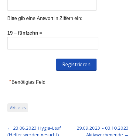
Bitte gib eine Antwort in Ziffern ein:
19 − fünfzehn =
*
Benötigtes Feld
Aktuelles
Post
←
23.08.2023 Hygia-Lauf
29.09.2023 – 03.10.2023
navigation
(Helfer werden gesucht)
Aktivwochenende
→