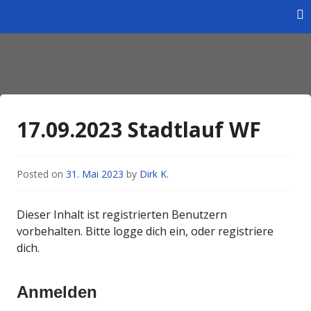
Skip
to
content
Homepage des Wintersportverein Braunschweig e.V.
Wintersportverein
Braunschweig e.V.
17.09.2023 Stadtlauf WF
Posted on
31. Mai 2023
by
Dirk K.
Dieser Inhalt ist registrierten Benutzern
vorbehalten. Bitte logge dich ein, oder registriere
dich.
Anmelden