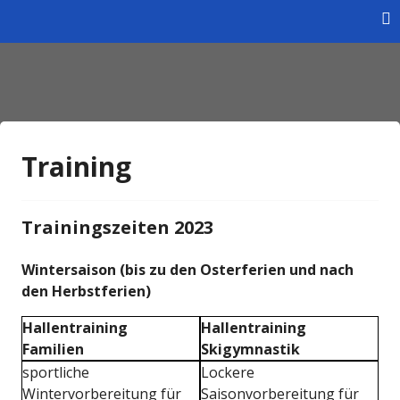
Skip
to
content
Homepage des Wintersportverein Braunschweig e.V.
Wintersportverein
Braunschweig e.V.
Training
Trainingszeiten 2023
Wintersaison (bis zu den Osterferien und nach
den Herbstferien)
Hallentraining
Hallentraining
Familien
Skigymnastik
sportliche
Lockere
Wintervorbereitung für
Saisonvorbereitung für