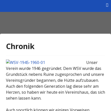
Skip
to
content
Homepage des Wintersportverein Braunschweig e.V.
Wintersportverein
Braunschweig e.V.
Chronik
Unser
Verein wurde 1946 gegründet. Dem WSV wurde das
Grundstück nebens Ruine zugesprochen und unsere
Vereinsgründer begannen, die Hütte aufzubauen.
Auch den folgenden Generation lag diese sehr am
Herzen, so haben wir heute ein Vereinshaus, das sich
sehen lassen kann.
Auch sportlich können wir einiges Vorweisen.