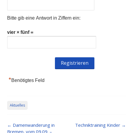
Bitte gib eine Antwort in Ziffern ein:
vier × fünf =
*
Benötigtes Feld
Aktuelles
Post
←
Damenwanderung in
Techniktraining Kinder
→
navigation
Bremen, vom 09.09. –