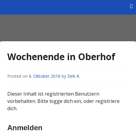
Skip
to
content
Homepage des Wintersportverein Braunschweig e.V.
Wintersportverein
Braunschweig e.V.
Wochenende in Oberhof
Posted on
6. Oktober 2016
by
Dirk K.
Dieser Inhalt ist registrierten Benutzern
vorbehalten. Bitte logge dich ein, oder registriere
dich.
Anmelden