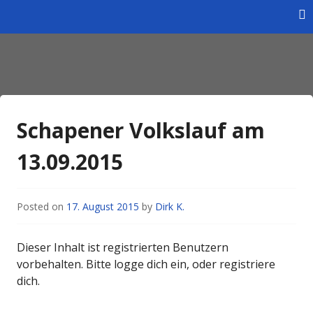
Skip
to
content
Homepage des Wintersportverein Braunschweig e.V.
Wintersportverein
Braunschweig e.V.
Schapener Volkslauf am
13.09.2015
Posted on
17. August 2015
by
Dirk K.
Dieser Inhalt ist registrierten Benutzern
vorbehalten. Bitte logge dich ein, oder registriere
dich.