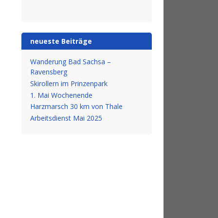
neueste Beiträge
Wanderung Bad Sachsa –
Ravensberg
Skirollern im Prinzenpark
1. Mai Wochenende
Harzmarsch 30 km von Thale
Arbeitsdienst Mai 2025