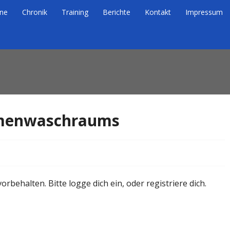
ne
Chronik
Training
Berichte
Kontakt
Impressum
eig e.V.
 Braunschweig e.V.
amenwaschraums
orbehalten. Bitte logge dich ein, oder registriere dich.