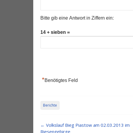
Bitte gib eine Antwort in Ziffern ein:
14 + sieben =
*
Benötigtes Feld
Berichte
Post
←
Volkslauf Bieg Piastow am 02.03.2013 im
navigation
Riesengebirge