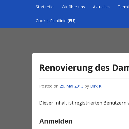
Skip to content
Startseite
Wir über uns
Aktuelles
Termi
Cookie-Richtlinie (EU)
Homepage des Wintersportverein Braunschw
Wintersportverein
Renovierung des D
Posted on
25. Mai 2013
by
Dirk K.
Dieser Inhalt ist registrierten Benutzern v
Anmelden