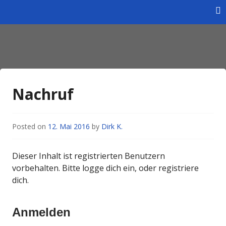
Skip
to
content
Homepage des Wintersportverein Braunschweig e.V.
Wintersportverein
Braunschweig e.V.
Nachruf
Posted on
12. Mai 2016
by
Dirk K.
Dieser Inhalt ist registrierten Benutzern
vorbehalten. Bitte logge dich ein, oder registriere
dich.
Anmelden