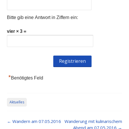
Bitte gib eine Antwort in Ziffern ein:
vier × 3 =
*
Benötigtes Feld
Aktuelles
Post
←
Wandern am 07.05.2016
Wanderung mit kulinarischem
navigation
Abend am 07.05.2016
→