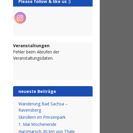
Please follow & like us :)
Veranstaltungen
Fehler beim Abrufen der
Veranstaltungsdaten.
neueste Beiträge
Wanderung Bad Sachsa –
Ravensberg
Skirollern im Prinzenpark
1. Mai Wochenende
Harzmarsch 30 km von Thale