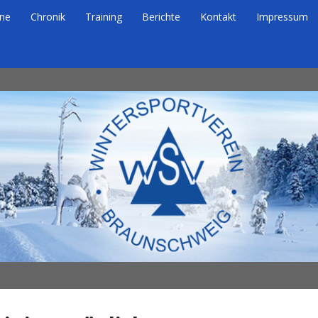
ne
Chronik
Training
Berichte
Kontakt
Impressum
eig e.V.
 Braunschweig e.V.