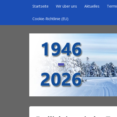
Skip to content
Startseite
Wir über uns
Aktuelles
Termi
Cookie-Richtlinie (EU)
Homepage des Wintersportverein Braunschw
Wintersportverein