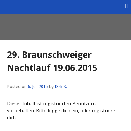
Skip
to
content
Homepage des Wintersportverein Braunschweig e.V.
Wintersportverein
Braunschweig e.V.
29. Braunschweiger
Nachtlauf 19.06.2015
Posted on
6. Juli 2015
by
Dirk K.
Dieser Inhalt ist registrierten Benutzern
vorbehalten. Bitte logge dich ein, oder registriere
dich.