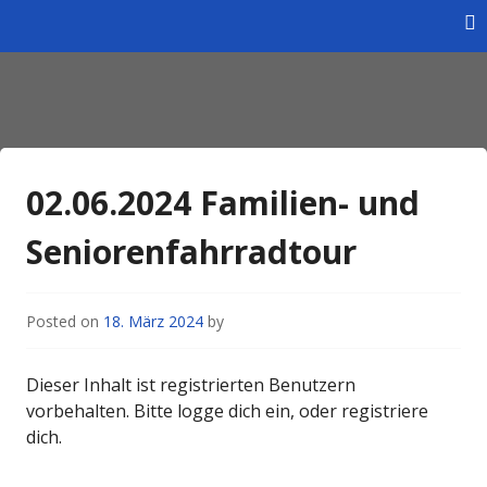
Skip
to
content
Homepage des Wintersportverein Braunschweig e.V.
Wintersportverein
Braunschweig e.V.
02.06.2024 Familien- und
Seniorenfahrradtour
Posted on
18. März 2024
by
Dieser Inhalt ist registrierten Benutzern
vorbehalten. Bitte logge dich ein, oder registriere
dich.